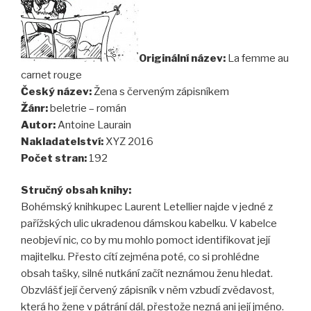
Originální název:
La femme au
carnet rouge
Český název:
Žena s červeným zápisníkem
Žánr:
beletrie – román
Autor:
Antoine Laurain
Nakladatelství:
XYZ 2016
Počet stran:
192
Stručný obsah knihy:
Bohémský knihkupec Laurent Letellier najde v jedné z
pařížských ulic ukradenou dámskou kabelku. V kabelce
neobjeví nic, co by mu mohlo pomoct identifikovat její
majitelku. Přesto cítí zejména poté, co si prohlédne
obsah tašky, silné nutkání začít neznámou ženu hledat.
Obzvlášť její červený zápisník v něm vzbudí zvědavost,
která ho žene v pátrání dál, přestože nezná ani její jméno.