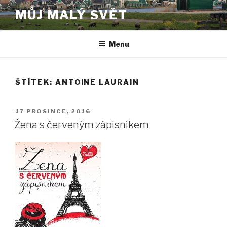
Přejít
MŮJ MALÝ SVĚT
k
obsahu
webu
Menu
ŠTÍTEK:
ANTOINE LAURAIN
PUBLIKOVÁNO
17 PROSINCE, 2016
Žena s červeným zápisníkem