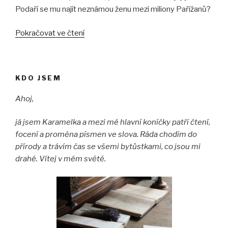
Podaří se mu najít neznámou ženu mezi miliony Pařížanů?
„Žena
Pokračovat ve čtení
s
červeným
zápisníkem“
KDO JSEM
Ahoj,
já jsem Karamelka a mezi mé hlavní koníčky patří čtení,
focení a proměna písmen ve slova. Ráda chodím do
přírody a trávím čas se všemi bytůstkami, co jsou mi
drahé. Vítej v mém světě.