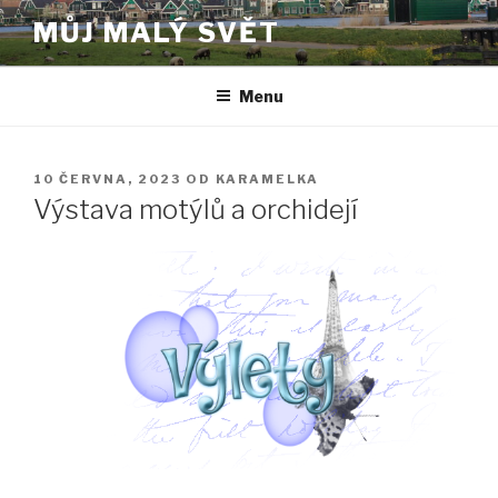
Přejít
MŮJ MALÝ SVĚT
k
obsahu
webu
Menu
PUBLIKOVÁNO
10 ČERVNA, 2023
OD
KARAMELKA
Výstava motýlů a orchidejí