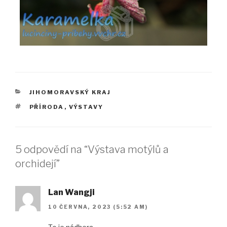
RUBRIKY
JIHOMORAVSKÝ KRAJ
ŠTÍTKY
PŘÍRODA
,
VÝSTAVY
5 odpovědí na “Výstava motýlů a
orchidejí”
Lan Wangji
10 ČERVNA, 2023 (5:52 AM)