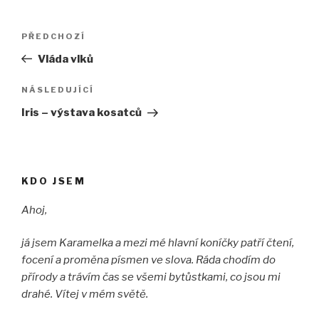
Navigace
Předchozí
PŘEDCHOZÍ
pro
příspěvek
Vláda vlků
příspěvek
Následující
NÁSLEDUJÍCÍ
příspěvek
Iris – výstava kosatců
KDO JSEM
Ahoj,
já jsem Karamelka a mezi mé hlavní koníčky patří čtení,
focení a proměna písmen ve slova. Ráda chodím do
přírody a trávím čas se všemi bytůstkami, co jsou mi
drahé. Vítej v mém světě.