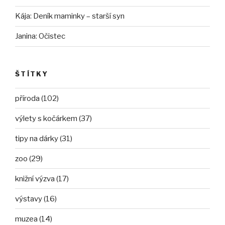
Kája
:
Deník maminky – starší syn
Janina
:
Očistec
ŠTÍTKY
příroda (102)
výlety s kočárkem (37)
tipy na dárky (31)
zoo (29)
knižní výzva (17)
výstavy (16)
muzea (14)