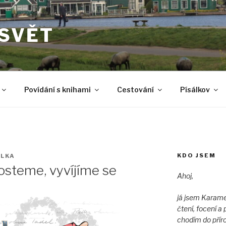
 SVĚT
Povídání s knihami
Cestování
Písálkov
KDO JSEM
LKA
osteme, vyvíjíme se
Ahoj,
já jsem Karame
čtení, focení 
chodím do přír