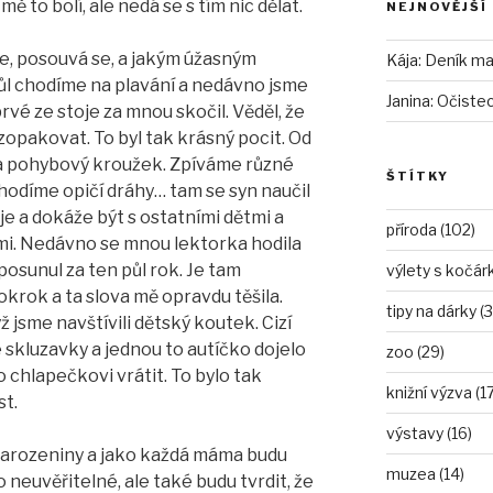
mě to bolí, ale nedá se s tím nic dělat.
NEJNOVĚJŠÍ
ste, posouvá se, a jakým úžasným
Kája
:
Deník mam
půl chodíme na plavání a nedávno jsme
Janina
:
Očiste
rvé ze stoje za mnou skočil. Věděl, že
 i zopakovat. To byl tak krásný pocit. Od
a pohybový kroužek. Zpíváme různé
ŠTÍTKY
chodíme opičí dráhy… tam se syn naučil
uje a dokáže být s ostatními dětmi a
příroda (102)
ětmi. Nedávno se mnou lektorka hodila
 posunul za ten půl rok. Je tam
výlety s kočár
pokrok a ta slova mě opravdu těšila.
tipy na dárky (3
ž jsme navštívili dětský koutek. Cizí
e skluzavky a jednou to autíčko dojelo
zoo (29)
ho chlapečkovi vrátit. To bylo tak
knižní výzva (17
st.
výstavy (16)
 narozeniny a jako každá máma budu
muzea (14)
 to neuvěřitelné, ale také budu tvrdit, že