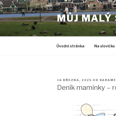
Přejít
k
MŮJ MALÝ
obsahu
webu
Úvodní stránka
Na slovíčko
PUBLIKOVÁNO
16 BŘEZNA, 2025
OD
KARAME
Deník maminky – r