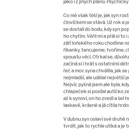
jako i z jiných plánů. Psychicky 
Co mě však těší je, jak syn ro
človíčkem se stává. Už rok a 
se dostali do bodu, kdy syn pop
ho chytím. Věřil mi a přál si to
září loňského roku chodíme n
říkanky, tancujeme, tvoříme, 
spoustu věcí. Otrkal se, důvěř
začíná si i hrát s ostatními d
řeč a moc syna chválila, jak se
nejmladší, ale udělal největší 
Nejvíc pyšná jsem ale byla, kdy
chlapeček si posílal autíčko z
až k synovi, on ho zvedl a šel 
laskavé, krásné a já cítila hrdo
V dubnu syn oslaví své druhé
tvrdit, jak to rychle utíká a je