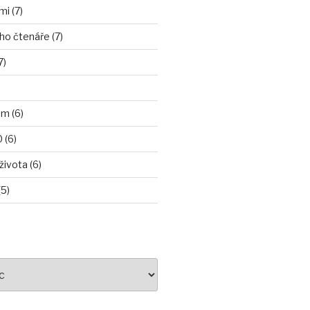
i (7)
ho čtenáře (7)
7)
m (6)
 (6)
ivota (6)
5)