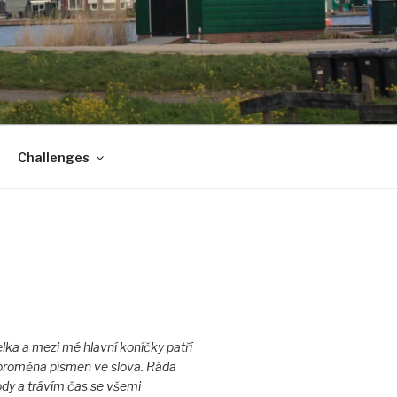
Challenges
lka a mezi mé hlavní koníčky patří
a proměna písmen ve slova. Ráda
ody a trávím čas se všemi