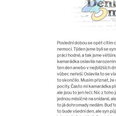
Poslední dobou se opět cítím
nemoci. Týden jsme byli se sy
práci hodně, a tak jsme většinu
kamarádka oslavila narozenin
ten den anebo v nejbližších d
vůbec neřeší. Oslavila to se vš
to skončilo. Musím přiznat, 
pocity. Často mi kamarádka pí
ale jsou to jen řeči. Nic z toh
jednou měsíčně na snídaně, al
to já dohromady nedám. Buď to
to bude všední den, ale syn pů