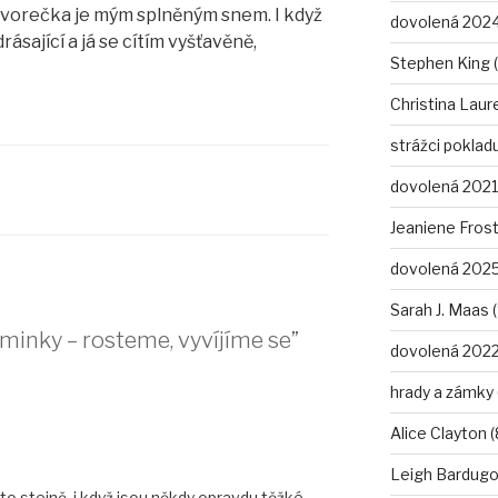
vorečka je mým splněným snem. I když
dovolená 2024
ásající a já se cítím vyšťavěně,
Stephen King (
Christina Laure
strážci pokladu
dovolená 2021 
Jeaniene Frost
dovolená 2025
Sarah J. Maas (
minky – rosteme, vyvíjíme se”
dovolená 2022
hrady a zámky 
Alice Clayton (
Leigh Bardugo 
to stejně, i když jsou někdy opravdu těžké