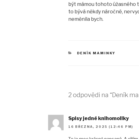
být mámou tohoto úžasného t
to bývá někdy náročné, nervydr
neměnila bych.
RUBRIKY
DENÍK MAMINKY
2 odpovědi na “Deník ma
Spisy jedné knihomollky
16 BŘEZNA, 2025 (12:46 PM)
To je moc krásně napsané. A cítím 