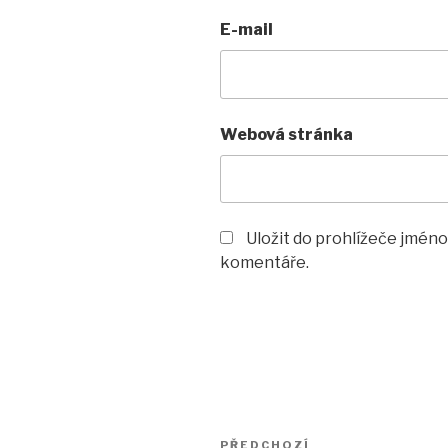
E-mail
Webová stránka
Uložit do prohlížeče jméno
komentáře.
Navigace
Předchozí
PŘEDCHOZÍ