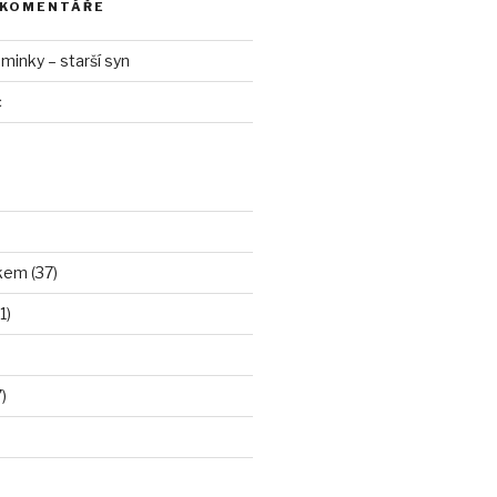
 KOMENTÁŘE
inky – starší syn
c
kem (37)
1)
)