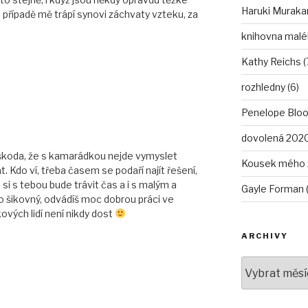
Haruki Murakam
případě mě trápí synovi záchvaty vzteku, za
knihovna malé
Kathy Reichs (
rozhledny (6)
Penelope Bloo
dovolená 2020
 škoda, že s kamarádkou nejde vymyslet
Kousek mého ž
. Kdo ví, třeba časem se podaří najít řešení,
si s tebou bude trávit čas a i s malým a
Gayle Forman (
o šikovný, odvádíš moc dobrou práci ve
ových lidí není nikdy dost
ARCHIVY
Archivy