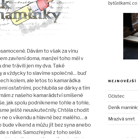
bytůstkami, co 
 osamoceně. Dávám to však za vinu
nem zavření doma, manžel toho měl v
 dne trávili jen my dva. Také
y a vždycky to slavíme společně… buď
nech kolem, ale letos to kamarádka
NEJNOVĚJŠÍ
emi ostatními, pochlubila se dárky a tím
že mám z našeho kamarádství smíšené
Očistec
še, jak spolu podnikneme tohle a tohle,
Deník maminky 
o jsme ještě neuskutečnily. Chtěla chodit
e ne o víkendu a hlavně bez malého… a
Mrazivá smrt
 bude víkend a můžu jít bez syna anebo
jde s námi. Samozřejmě z toho sešlo