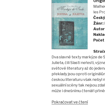
Origin
Malheu
les Pr
Český
Žánr:
Autor
Nakla
Počet 
Struč
Dva slavné texty markýze de Sad
Julieta, čili Slasti neřesti,
světové literatury až do jeden
překlady jsou oproti originálů
českou literaturu však nebyl n
sexuální scény tak nejsou zda
může i dnešnímu čtenáři přinés
„Justina
Pokračovat ve čtení