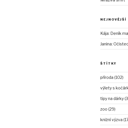
NEJNOVĚJŠÍ
Kája
:
Deník mam
Janina
:
Očiste
ŠTÍTKY
příroda (102)
výlety s kočár
tipy na dárky (3
zoo (29)
knižní výzva (17