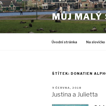
Přejít
k
MŮJ MALÝ
obsahu
webu
Úvodní stránka
Na slovíčko
ŠTÍTEK:
DONATIEN ALPH
PUBLIKOVÁNO
9 ČERVNA, 2018
Justina a Julietta