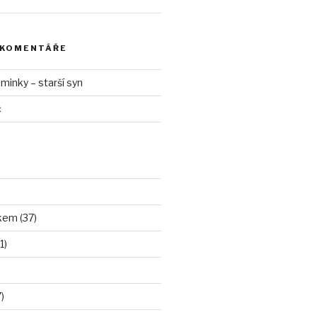
 KOMENTÁŘE
inky – starší syn
c
kem (37)
1)
)