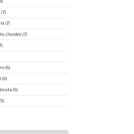
8)
(7)
i (7)
ho čtenáře (7)
7)
m (6)
 (6)
ivota (6)
5)