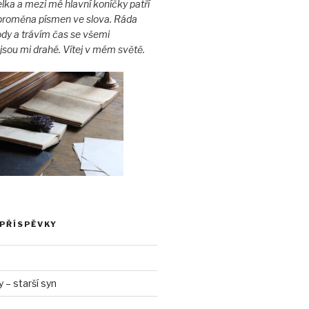
lka a mezi mé hlavní koníčky patří
a proměna písmen ve slova. Ráda
ody a trávím čas se všemi
jsou mi drahé. Vítej v mém světě.
 PŘÍSPĚVKY
– starší syn