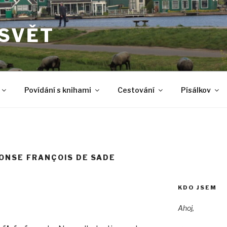
 SVĚT
Povídání s knihami
Cestování
Písálkov
ONSE FRANÇOIS DE SADE
KDO JSEM
Ahoj,