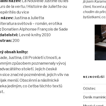
ální název:
La Nouvelle Justine ou les
já jsem Karame
rs de la vertu / Histoire de Juliette ou
čtení, focení 
chodím do přír
ospérités du vice
bytůstkami, co 
 název:
Justina a Julietta
literatura světová – román, erotika
:
Donatien Alphonse François de Sade
datelství:
Levné knihy 2010
stran:
200
ný obsah knihy:
e, Justina, čili Prokletí ctnosti, a
 významným způsobem poznamenaly vývoj
advacátého století. Jejich české
m sice značně pozměněné, jejich vliv na
NEJNOVĚJŠÍ
ijak menší. Obscénní a násilnické
leka jediným, co četba těchto textů
Očistec
t..
Deník maminky 
Mrazivá smrt