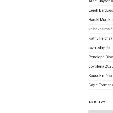
Alice Clayton (
Leigh Bardugo 
Haruki Murakam
knihovna malé
Kathy Reichs (
rozhledny (6)
Penelope Bloo
dovolená 2020
Kousek mého ž
Gayle Forman (
ARCHIVY
Archivy