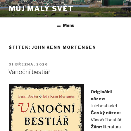
Přejít
MŮJ MALÝ SVĚT
k
obsahu
webu
Menu
ŠTÍTEK:
JOHN KENN MORTENSEN
PUBLIKOVÁNO
31 BŘEZNA, 2026
Vánoční bestiář
Originální
název:
Julebestiariet
Český název:
Vánoční bestiář
Žánr:
literatura