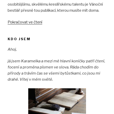
osobitějšímu, skvělému kreslířskému talentu je Vánoční
bestiář přesně tou publikací, kterou musíte mít doma.
„Vánoční
Pokračovat ve čtení
bestiář“
KDO JSEM
Ahoj,
já jsem Karamelka a mezi mé hlavní koníčky patří čtení,
focení a proměna písmen ve slova. Ráda chodím do
přírody a trávím čas se všemi bytůstkami, co jsou mi
drahé. Vítej v mém světě.