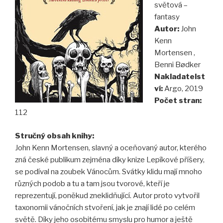
světová –
fantasy
Autor:
John
Kenn
Mortensen ,
Benni Bødker
Nakladatelst
ví:
Argo, 2019
Počet stran:
112
Stručný obsah knihy:
John Kenn Mortensen, slavný a oceňovaný autor, kterého
zná české publikum zejména díky knize Lepíkové příšery,
se podíval na zoubek Vánocům. Svátky klidu mají mnoho
různých podob a tu a tam jsou tvorové, kteří je
reprezentují, poněkud zneklidňující. Autor proto vytvořil
taxonomii vánočních stvoření, jak je znají lidé po celém
světě. Díky jeho osobitému smyslu pro humor a ještě