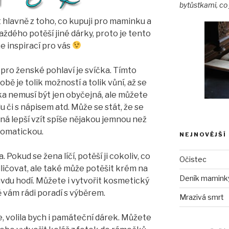
bytůstkami, co 
hlavně z toho, co kupuji pro maminku a
každého potěší jiné dárky, proto je tento
e inspirací pro vás
pro ženské pohlaví je svíčka. Tímto
bě je tolik možností a tolik vůní, až se
ka nemusí být jen obyčejná, ale můžete
 či s nápisem atd. Může se stát, že se
žná lepší vzít spíše nějakou jemnou než
romatickou.
NEJNOVĚJŠÍ
 Pokud se žena líčí, potěší ji cokoliv, co
Očistec
dličovat, ale také může potěšit krém na
Deník maminky 
vdu hodí. Můžete i vytvořit kosmetický
 vám rádi poradí s výběrem.
Mrazivá smrt
, volila bych i památeční dárek. Můžete