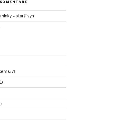
 KOMENTÁŘE
inky – starší syn
c
kem (37)
1)
)