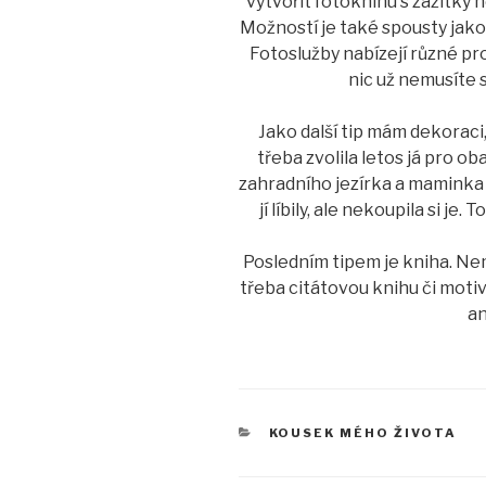
vytvořit fotoknihu s zážitky 
Možností je také spousty jako
Fotoslužby nabízejí různé pro
nic už nemusíte 
Jako další tip mám dekoraci,
třeba zvolila letos já pro o
zahradního jezírka a maminka
jí líbily, ale nekoupila si je.
Posledním tipem je kniha. Nem
třeba citátovou knihu či mot
an
RUBRIKY
KOUSEK MÉHO ŽIVOTA