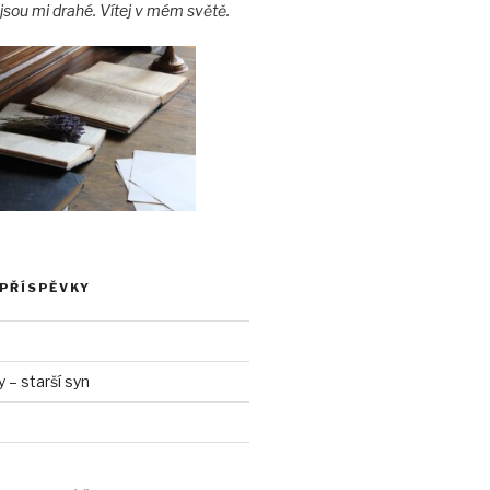
jsou mi drahé. Vítej v mém světě.
 PŘÍSPĚVKY
– starší syn