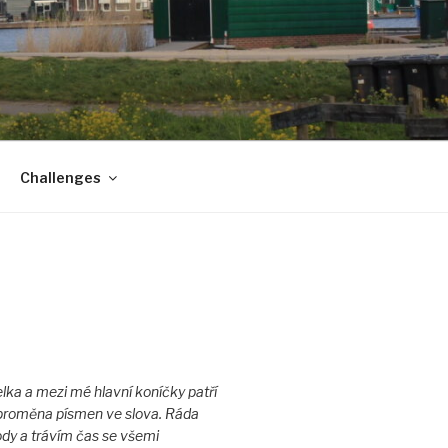
Challenges
lka a mezi mé hlavní koníčky patří
a proměna písmen ve slova. Ráda
ody a trávím čas se všemi