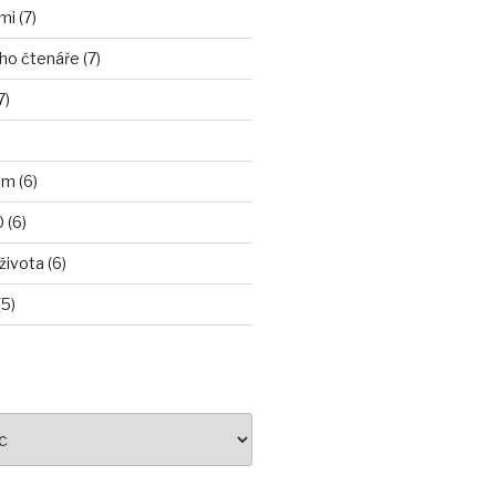
i (7)
ho čtenáře (7)
7)
m (6)
 (6)
ivota (6)
5)