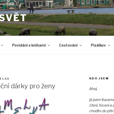
 SVĚT
Povídání s knihami
Cestování
Písálkov
KDO JSEM
ELKA
oční dárky pro ženy
Ahoj,
já jsem Karame
čtení, focení 
chodím do přír