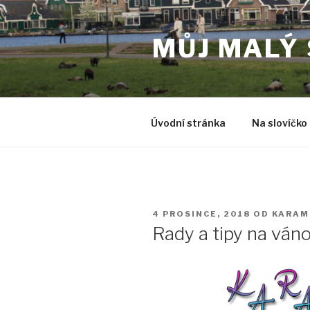
Přejít
k
MŮJ MALÝ
obsahu
webu
Úvodní stránka
Na slovíčko
PUBLIKOVÁNO
4 PROSINCE, 2018
OD
KARAM
Rady a tipy na ván