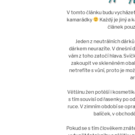
V tomto článku budu vycházet 
kamarádky
Každý je jiný a 
článek pouz
Jeden z neutrálních dárků 
dárkem neurazíte. V dnešní do
vám z toho zatočí hlava. Svíč
zakoupit ve skleněném obalu
netrefíte s vůní, proto je mo
a
Většinu žen potěší i kosmetika.
s tím souvisí od řasenky po o
ruce. V zimním období se opra
balíček, v obchodě
Pokud se s tím člověkem znáte