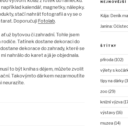
nebo vytvořit koláž z fotek do rámečků.
NEJNOVĚJŠÍ
 například kalendář, magnetky, nálepky.
dukty, stačí nahrát fotografii a vy se o
Kája
:
Deník mam
starat. Doporučuji
Fotolab
.
Janina
:
Očiste
 ať už bytovou či zahradní. Tohle jsem
ba rodiče. Tatínek dostane dekoraci do
ŠTÍTKY
 dostane dekorace do zahrady, které se
 To mi nahrálo do karet a já je objednala.
příroda (102)
usí to být kniha s dějem, můžete zvolit
výlety s kočár
ivační. Takovýmto dárkem nezarmoutíte
tipy na dárky (3
i neurazíte.
zoo (29)
knižní výzva (17
výstavy (16)
muzea (14)