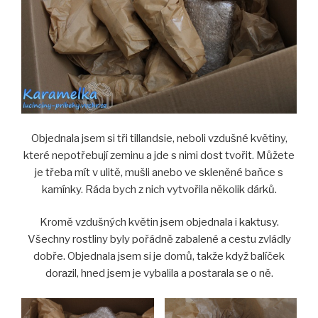
Objednala jsem si tři tillandsie, neboli vzdušné květiny,
které nepotřebují zeminu a jde s nimi dost tvořit. Můžete
je třeba mít v ulitě, mušli anebo ve skleněné baňce s
kamínky. Ráda bych z nich vytvořila několik dárků.
Kromě vzdušných květin jsem objednala i kaktusy.
Všechny rostliny byly pořádně zabalené a cestu zvládly
dobře. Objednala jsem si je domů, takže když balíček
dorazil, hned jsem je vybalila a postarala se o ně.