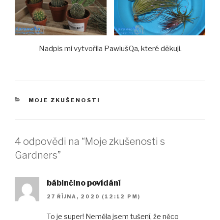
Nadpis mi vytvořila PawlušQa, které děkuji.
RUBRIKY
MOJE ZKUŠENOSTI
4 odpovědi na “Moje zkušenosti s
Gardners”
bábinčino povídání
27 ŘÍJNA, 2020 (12:12 PM)
To je super! Neměla jsem tušení, že něco