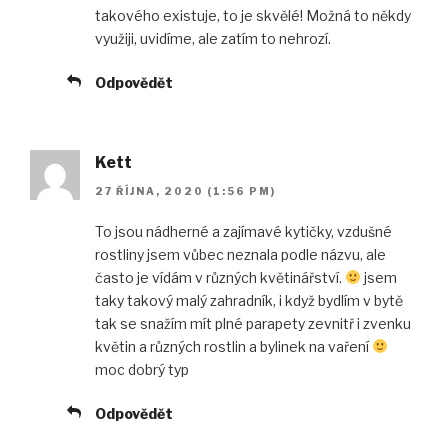
takového existuje, to je skvělé! Možná to někdy
využiji, uvidíme, ale zatím to nehrozí.
Odpovědět
Kett
27 ŘÍJNA, 2020 (1:56 PM)
To jsou nádherné a zajímavé kytičky, vzdušné
rostliny jsem vůbec neznala podle názvu, ale
často je vídám v různých květinářství.
jsem
taky takový malý zahradník, i když bydlím v bytě
tak se snažím mít plné parapety zevnitř i zvenku
květin a různých rostlin a bylinek na vaření
moc dobrý typ
Odpovědět