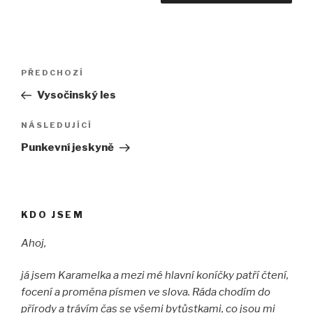
Navigace
Předchozí
PŘEDCHOZÍ
pro
příspěvek
Vysočinský les
příspěvek
Následující
NÁSLEDUJÍCÍ
příspěvek
Punkevní jeskyně
KDO JSEM
Ahoj,
já jsem Karamelka a mezi mé hlavní koníčky patří čtení,
focení a proměna písmen ve slova. Ráda chodím do
přírody a trávím čas se všemi bytůstkami, co jsou mi