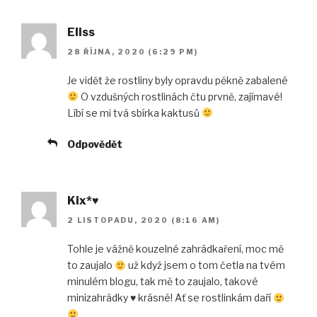
Eliss
28 ŘÍJNA, 2020 (6:29 PM)
Je vidět že rostliny byly opravdu pěkně zabalené
O vzdušných rostlinách čtu prvně, zajímavé!
Líbí se mi tvá sbírka kaktusů
Odpovědět
Kix*♥
2 LISTOPADU, 2020 (8:16 AM)
Tohle je vážně kouzelné zahrádkaření, moc mě
to zaujalo
už když jsem o tom četla na tvém
minulém blogu, tak mě to zaujalo, takové
minizahrádky
♥
krásné! Ať se rostlinkám daří