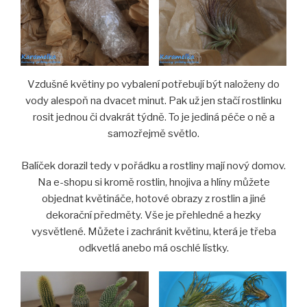
Vzdušné květiny po vybalení potřebují být naloženy do
vody alespoň na dvacet minut. Pak už jen stačí rostlinku
rosit jednou či dvakrát týdně. To je jediná péče o ně a
samozřejmě světlo.
Balíček dorazil tedy v pořádku a rostliny mají nový domov.
Na e-shopu si kromě rostlin, hnojiva a hlíny můžete
objednat květináče, hotové obrazy z rostlin a jiné
dekorační předměty. Vše je přehledné a hezky
vysvětlené. Můžete i zachránit květinu, která je třeba
odkvetlá anebo má oschlé lístky.