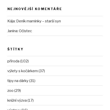
NEJNOVĚJŠÍ KOMENTÁŘE
Kája
:
Deník maminky – starší syn
Janina
:
Očistec
ŠTÍTKY
příroda (102)
výlety s kočárkem (37)
tipy na dárky (31)
zoo (29)
knižní výzva (17)