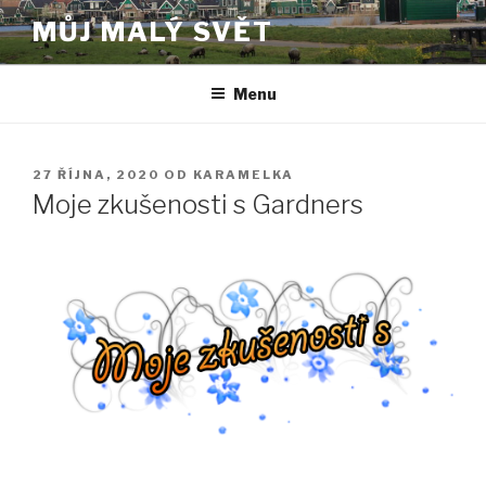
Přejít
MŮJ MALÝ SVĚT
k
obsahu
webu
Menu
PUBLIKOVÁNO
27 ŘÍJNA, 2020
OD
KARAMELKA
Moje zkušenosti s Gardners