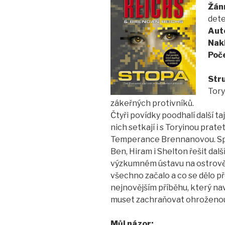
Žán
dete
Aut
Nakl
Poče
Stru
Tory
zákeřných protivníků.
Čtyři povídky poodhalí další ta
nich setkají i s Toryinou prat
Temperance Brennanovou. Spol
Ben, Hiram i Shelton řešit dal
výzkumném ústavu na ostrově 
všechno začalo a co se dělo před
nejnovějším příběhu, který nav
muset zachraňovat ohroženou 
Můj názor: