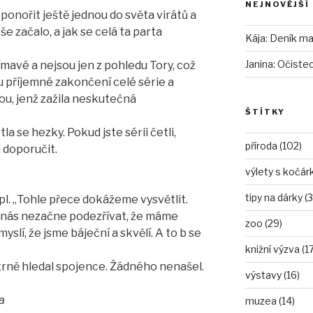
NEJNOVĚJŠÍ
 ponořit ještě jednou do světa virátů a
vše začalo, a jak se celá ta parta
Kája
:
Deník mam
Janina
:
Očiste
ímavé a nejsou jen z pohledu Tory, což
ou příjemné zakončení celé série a
ou, jenž zažila neskutečná
ŠTÍTKY
la se hezky. Pokud jste sérii četli,
příroda (102)
 doporučit.
výlety s kočár
tipy na dárky (3
upl. „Tohle přece dokážeme vysvětlit.
 nás nezačne podezřívat, že máme
zoo (29)
slí, že jsme báječní a skvělí. A to b se
knižní výzva (17
atrně hledal spojence. Žádného nenašel.
výstavy (16)
a
muzea (14)