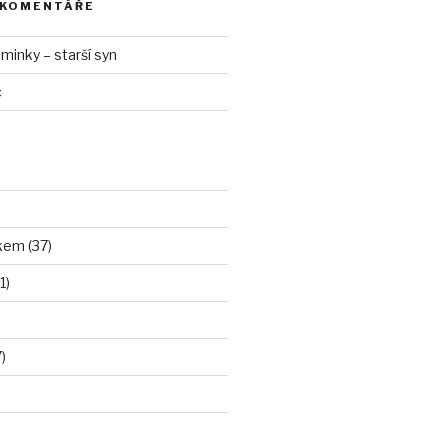
 KOMENTÁŘE
inky – starší syn
c
kem (37)
1)
)