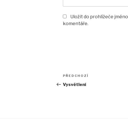
Uložit do prohlížeče jméno
komentáře.
Navigace
Předchozí
PŘEDCHOZÍ
pro
příspěvek
Vysvětlení
příspěvek