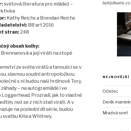
bytůstkami, co 
r:
světová literatura pro mládež –
ktivka
or:
Kathy Reichs a Brendan Reichs
adatelství:
BB art 2016
t stran:
248
čný obsah knihy:
 Brennanová a její viráti na stopě
jemství ze světa virátů a fanoušci se v
etou, slavnou soudní antropoložkou
NEJNOVĚJŠÍ
ečně s ní budou naši hrdinové Tory,
ší záhady – na autogramiádě i ve
Očistec
Loggerhead. Prozradí, jak to vlastně
tím, než se z nich stali viráti. A v
Deník maminky 
azuje na poslední díl série, budou
Mrazivá smrt
svatbu Kita a Whitney.