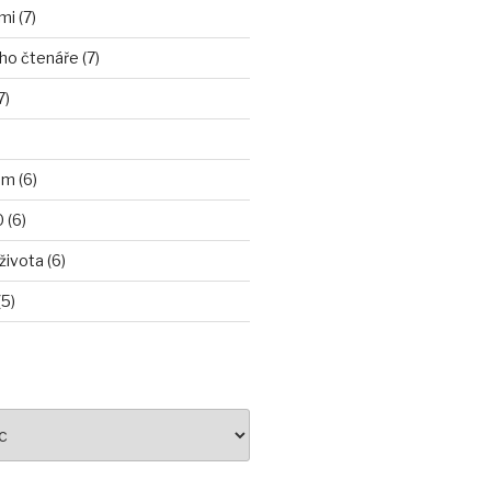
i (7)
ho čtenáře (7)
7)
m (6)
 (6)
ivota (6)
5)