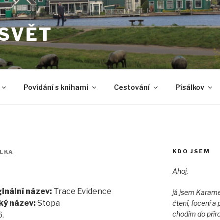
 SVĚT
Povídání s knihami
Cestování
Písálkov
KDO JSEM
LKA
Ahoj,
inální název:
Trace Evidence
já jsem Karame
ký název:
Stopa
čtení, focení 
chodím do přír
.