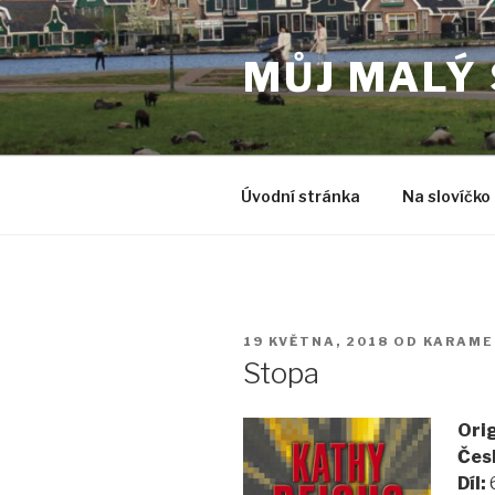
Přejít
k
MŮJ MALÝ
obsahu
webu
Úvodní stránka
Na slovíčko
PUBLIKOVÁNO
19 KVĚTNA, 2018
OD
KARAME
Stopa
Orig
Čes
Díl:
6