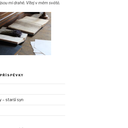
jsou mi drahé. Vítej v mém světě.
 PŘÍSPĚVKY
– starší syn