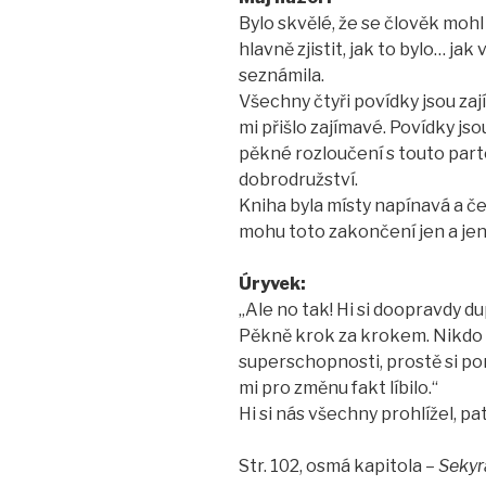
Bylo skvělé, že se člověk mohl
hlavně zjistit, jak to bylo… jak 
seznámila.
Všechny čtyři povídky jsou zaj
mi přišlo zajímavé. Povídky js
pěkné rozloučení s touto part
dobrodružství.
Kniha byla místy napínavá a čet
mohu toto zakončení jen a jen
Úryvek:
„Ale no tak! Hi si doopravdy d
Pěkně krok za krokem. Nikdo
superschopnosti, prostě si pomy
mi pro změnu fakt líbilo.“
Hi si nás všechny prohlížel, p
Str. 102, osmá kapitola –
Sekyr