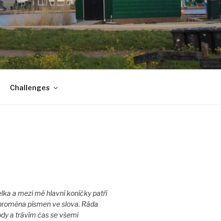
Challenges
lka a mezi mé hlavní koníčky patří
a proměna písmen ve slova. Ráda
ody a trávím čas se všemi