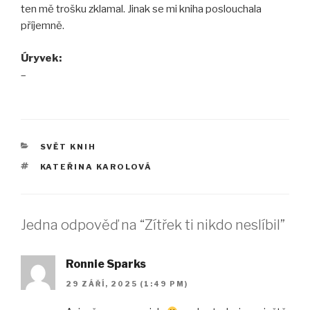
ten mě trošku zklamal. Jinak se mi kniha poslouchala
příjemně.
Úryvek:
–
RUBRIKY
SVĚT KNIH
ŠTÍTKY
KATEŘINA KAROLOVÁ
Jedna odpověď na “Zítřek ti nikdo neslíbil”
Ronnie Sparks
29 ZÁŘÍ, 2025 (1:49 PM)