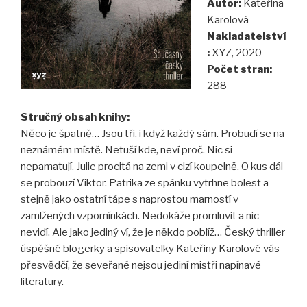
Autor:
Kateřina
Karolová
Nakladatelství
:
XYZ, 2020
Počet stran:
288
Stručný obsah knihy:
Něco je špatně… Jsou tři, i když každý sám. Probudí se na
neznámém místě. Netuší kde, neví proč. Nic si
nepamatují. Julie procitá na zemi v cizí koupelně. O kus dál
se probouzí Viktor. Patrika ze spánku vytrhne bolest a
stejně jako ostatní tápe s naprostou marností v
zamlžených vzpomínkách. Nedokáže promluvit a nic
nevidí. Ale jako jediný ví, že je někdo poblíž… Český thriller
úspěšné blogerky a spisovatelky Kateřiny Karolové vás
přesvědčí, že seveřané nejsou jediní mistři napínavé
literatury.