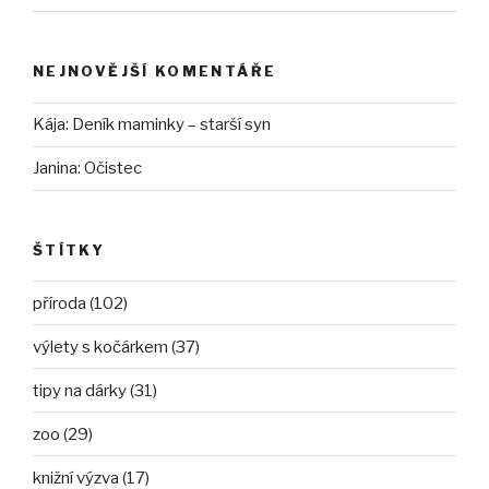
NEJNOVĚJŠÍ KOMENTÁŘE
Kája
:
Deník maminky – starší syn
Janina
:
Očistec
ŠTÍTKY
příroda (102)
výlety s kočárkem (37)
tipy na dárky (31)
zoo (29)
knižní výzva (17)