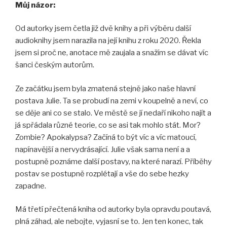
Můj názor:
Od autorky jsem četla již dvě knihy a při výběru další
audioknihy jsem narazila na její knihu z roku 2020. Řekla
jsem si proč ne, anotace mě zaujala a snažím se dávat víc
šanci českým autorům.
Ze začátku jsem byla zmatená stejně jako naše hlavní
postava Julie. Ta se probudí na zemi v koupelně a neví, co
se děje ani co se stalo. Ve městě se jí nedaří nikoho najít a
já spřádala různé teorie, co se asi tak mohlo stát. Mor?
Zombie? Apokalypsa? Začíná to být víc a víc matoucí,
napínavější a nervydrásající. Julie však sama není a a
postupně poznáme další postavy, na které narazí. Příběhy
postav se postupně rozplétají a vše do sebe hezky
zapadne.
Má třetí přečtená kniha od autorky byla opravdu poutavá,
plná záhad, ale nebojte, vyjasní se to. Jen ten konec, tak