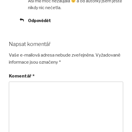
Asi mě moc nezaujala
a od autorky jsem ještě
nikdy nic nečetla.
Odpovědět
Napsat komentář
Vaše e-mailová adresa nebude zveřejněna.
Vyžadované
informace jsou označeny
*
Komentář
*