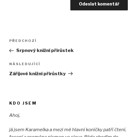
Navigace
Předchozí
PŘEDCHOZÍ
pro
příspěvek
Srpnový knižní přírůstek
příspěvek
Následující
NÁSLEDUJÍCÍ
příspěvek
Zářijové knižní přírůstky
KDO JSEM
Ahoj,
já jsem Karamelka a mezi mé hlavní koníčky patří čtení,
focení a proměna písmen ve slova. Ráda chodím do