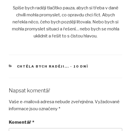
Spíše bych raději tlačítko pauza, abych si třeba v dané
chvíli mohla promyslet, co opravdu chci říct. Abych
neřekla něco, čeho bych později litovala. Nebo bych si
mohla promyslet situaci a řešení… nebo bych se mohla
uklidnit a řešit to s čistou hlavou.
RUBRIKY
CHTĚLA BYCH RADĚJI... - 10 DNÍ
Napsat komentář
Vaše e-mailová adresa nebude zveřejněna.
Vyžadované
informace jsou označeny
*
Komentář
*