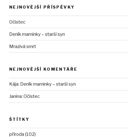
NEJNOVĚJŠÍ PŘÍSPĚVKY
Očistec
Deník maminky – starší syn
Mrazivá smrt
NEJNOVĚJŠÍ KOMENTÁŘE
Kája
:
Deník maminky – starší syn
Janina
:
Očistec
ŠTÍTKY
příroda (102)