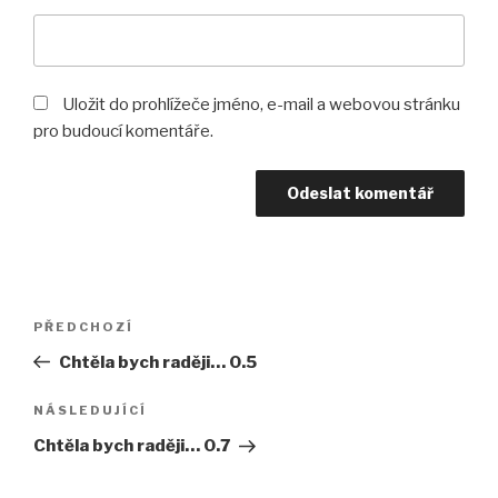
Uložit do prohlížeče jméno, e-mail a webovou stránku
pro budoucí komentáře.
Navigace
Předchozí
PŘEDCHOZÍ
pro
příspěvek
Chtěla bych raději… 0.5
příspěvek
Následující
NÁSLEDUJÍCÍ
příspěvek
Chtěla bych raději… 0.7