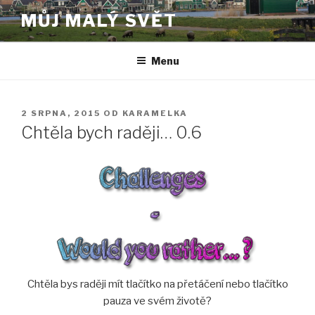
Přejít
MŮJ MALÝ SVĚT
k
obsahu
webu
Menu
PUBLIKOVÁNO
2 SRPNA, 2015
OD
KARAMELKA
Chtěla bych raději… 0.6
Chtěla bys raději mít tlačítko na přetáčení nebo tlačítko
pauza ve svém životě?