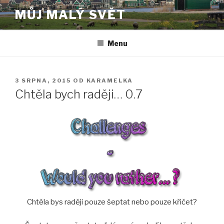
Přejít
MŮJ MALÝ SVĚT
k
obsahu
webu
Menu
PUBLIKOVÁNO
3 SRPNA, 2015
OD
KARAMELKA
Chtěla bych raději… 0.7
Chtěla bys raději pouze šeptat nebo pouze křičet?