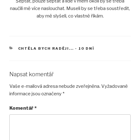
Šeptat, pouze šeptat a lidé v mém okolí by se třeba
naučili mě více naslouchat. Museli by se třeba soustředit,
aby mě slyšeli, co vlastně říkám.
RUBRIKY
CHTĚLA BYCH RADĚJI... - 10 DNÍ
Napsat komentář
Vaše e-mailová adresa nebude zveřejněna.
Vyžadované
informace jsou označeny
*
Komentář
*