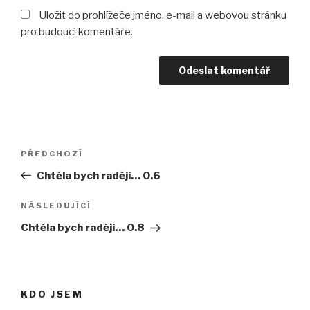
Uložit do prohlížeče jméno, e-mail a webovou stránku
pro budoucí komentáře.
Navigace
Předchozí
PŘEDCHOZÍ
pro
příspěvek
Chtěla bych raději… 0.6
příspěvek
Následující
NÁSLEDUJÍCÍ
příspěvek
Chtěla bych raději… 0.8
KDO JSEM