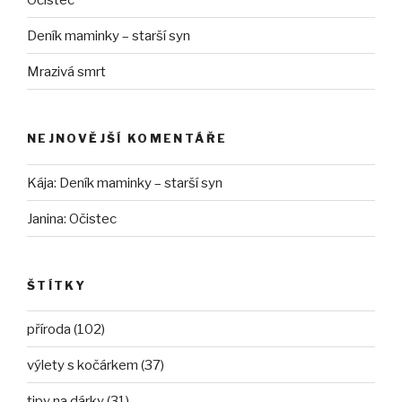
Deník maminky – starší syn
Mrazivá smrt
NEJNOVĚJŠÍ KOMENTÁŘE
Kája
:
Deník maminky – starší syn
Janina
:
Očistec
ŠTÍTKY
příroda (102)
výlety s kočárkem (37)
tipy na dárky (31)