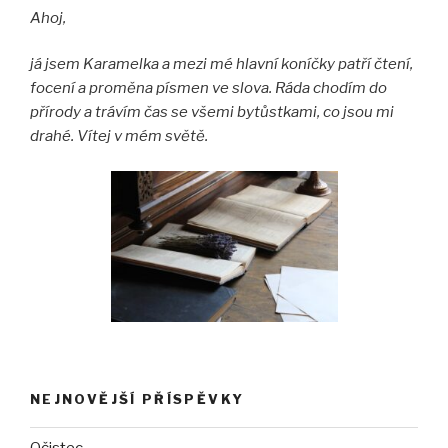
Ahoj,
já jsem Karamelka a mezi mé hlavní koníčky patří čtení,
focení a proměna písmen ve slova. Ráda chodím do
přírody a trávím čas se všemi bytůstkami, co jsou mi
drahé. Vítej v mém světě.
NEJNOVĚJŠÍ PŘÍSPĚVKY
Očistec