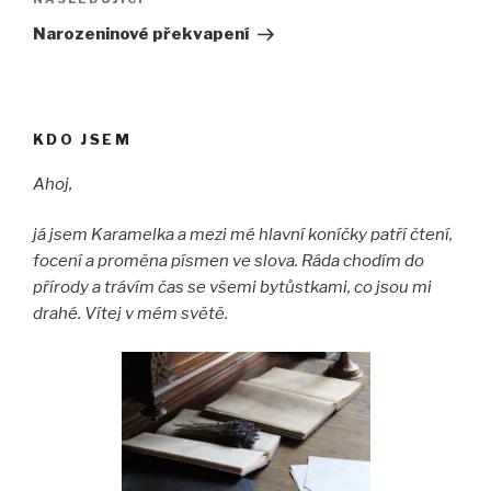
Následující
příspěvek
Narozeninové překvapení
KDO JSEM
Ahoj,
já jsem Karamelka a mezi mé hlavní koníčky patří čtení,
focení a proměna písmen ve slova. Ráda chodím do
přírody a trávím čas se všemi bytůstkami, co jsou mi
drahé. Vítej v mém světě.