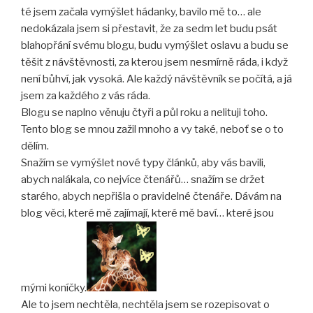
té jsem začala vymýšlet hádanky, bavilo mě to… ale
nedokázala jsem si přestavit, že za sedm let budu psát
blahopřání svému blogu, budu vymýšlet oslavu a budu se
těšit z návštěvnosti, za kterou jsem nesmírně ráda, i když
není bůhví, jak vysoká. Ale každý návštěvník se počítá, a já
jsem za každého z vás ráda.
Blogu se naplno věnuju čtyři a půl roku a nelituji toho.
Tento blog se mnou zažil mnoho a vy také, neboť se o to
dělím.
Snažím se vymýšlet nové typy článků, aby vás bavili,
abych nalákala, co nejvíce čtenářů… snažím se držet
starého, abych nepřišla o pravidelné čtenáře. Dávám na
blog věci, které mě zajímají, které mě baví… které jsou
mými koníčky.
Ale to jsem nechtěla, nechtěla jsem se rozepisovat o