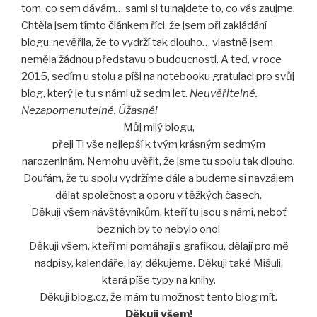
tom, co sem dávám… sami si tu najdete to, co vás zaujme.
Chtěla jsem tímto článkem říci, že jsem při zakládání
blogu, nevěřila, že to vydrží tak dlouho… vlastně jsem
neměla žádnou představu o budoucnosti. A teď, v roce
2015, sedím u stolu a píši na notebooku gratulaci pro svůj
blog, který je tu s námi už sedm let.
Neuvěřitelné.
Nezapomenutelné. Úžasné!
Můj milý blogu,
přeji Ti vše nejlepší k tvým krásným sedmým
narozeninám. Nemohu uvěřit, že jsme tu spolu tak dlouho.
Doufám, že tu spolu vydržíme dále a budeme si navzájem
dělat společnost a oporu v těžkých časech.
Děkuji všem návštěvníkům, kteří tu jsou s námi, neboť
bez nich by to nebylo ono!
Děkuji všem, kteří mi pomáhají s grafikou, dělají pro mě
nadpisy, kalendáře, lay, děkujeme. Děkuji také Mišuli,
která píše typy na knihy.
Děkuji blog.cz, že mám tu možnost tento blog mít.
Děkuji všem!