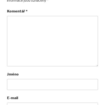
informace jsou označeny
*
Komentář
*
Jméno
E-mail