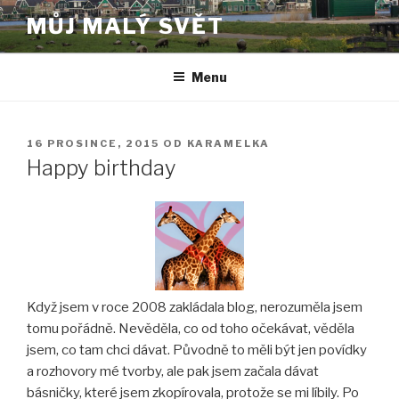
Přejít
MŮJ MALÝ SVĚT
k
obsahu
webu
Menu
PUBLIKOVÁNO
16 PROSINCE, 2015
OD
KARAMELKA
Happy birthday
Když jsem v roce 2008 zakládala blog, nerozuměla jsem
tomu pořádně. Nevěděla, co od toho očekávat, věděla
jsem, co tam chci dávat. Původně to měli být jen povídky
a rozhovory mé tvorby, ale pak jsem začala dávat
básničky, které jsem zkopírovala, protože se mi líbily. Po