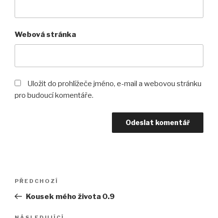
Webová stránka
Uložit do prohlížeče jméno, e-mail a webovou stránku
pro budoucí komentáře.
Navigace
Předchozí
PŘEDCHOZÍ
pro
příspěvek
Kousek mého života 0.9
příspěvek
NÁSLEDUJÍCÍ