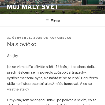
Přejít
MŮJ MALÝ SVĚT
k
obsahu
webu
Menu
PUBLIKOVÁNO
31 ČERVENCE, 2025
OD
KARAMELKA
Na slovíčko
Ahojky,
jak se vám daří a užíváte si léto? U nás je to nahoru dolů…
před měsícem se mi povedlo způsobit si úraz ruky,
vyděsit manžela i syna, ale naštěstí se to lepší. Bohužel to
stále není stoprocentní, ale už můžu fungovat. A co se
vlastně stalo?
Umývala jsem skleněnou misku po polívce a nevím, co se