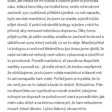
stalo, ale miska se mi rozbila a ošklivě jsem si pořezala
ruku. Jelikož beru léky na ředění krve, nešlo mi krvácení
zastavit, syn vyděšeně přihlížel a jediné, co mě napadlo,
bylo zavolat manželovi, že jsem se zranila, a jestli může
přijet domů. V práci má skvělé kolegy a jeden z nich ho
přivezl, aby nemusel městskou dopravou. Díky tomu
přijeli rychle, já zatím seděla, snažila se zastavit krvácení a
uklidňovat syna, který netušil, co se to děje. Manžel přišel
i s kolegou a cestovní lékárničkou (po úrazu jsme zjistili, že
naše na takové nehody není vůbec vybavena) a ošetřil mi
to provizorně. Poradil manželovi, ať zavolá na dispečink
sanitky a poradí se… já měla strach, že budou nepříjemní,
že obtěžujeme, proto jsem volala manželovi a hlavně mě
to ani nenapadlo tam volat. Pořád jsem si myslela, že to
nic není, jen se to zalepí a bude to dobré. Bohužel ne. Pán
na dispečinku se vyptával na rozsah zranění, zda jsme
schopni se dopravit na pohotovost sami a poradil nám, jak
mám ruku držet a na kterou máme jet, že tam nebudeme
muset čekat dlouho. I přes tlakový obvaz mi to