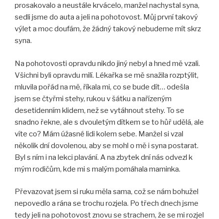
prosakovalo a neustále krvácelo, manžel nachystal syna,
sedli jsme do auta a jeli na pohotovost. Můj první takový
výlet a moc doufám, že žádný takový nebudeme mít skrz
syna.
Na pohotovosti opravdu nikdo jiný nebyl a hned mě vzali.
Všichni byli opravdu milí. Lékařka se mě snažila rozptýlit,
mluvila pořád na mě, říkala mi, co se bude dít… odešla
jsem se čtyřmi stehy, rukou v šátku a nařízeným
desetidenním klidem, než se vytáhnout stehy. To se
snadno řekne, ale s dvouletým dítkem se to hůř udělá, ale
víte co? Mám úžasné lidi kolem sebe. Manžel si vzal
několik dní dovolenou, aby se mohl o mě i syna postarat.
Byl s ním i na lekci plavání. A na zbytek dní nás odvezl k
mým rodičům, kde mi s malým pomáhala maminka.
Převazovat jsem si ruku měla sama, což se nám bohužel
nepovedlo a rána se trochu rozjela. Po třech dnech jsme
tedy jeli na pohotovost znovu se strachem, že se mi rozjel