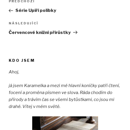
Předchozí
PŘEDCHOZÍ
pro
příspěvek
Série Upíří polibky
příspěvek
Následující
NÁSLEDUJÍCÍ
příspěvek
Červencové knižní přírůstky
KDO JSEM
Ahoj,
já jsem Karamelka a mezi mé hlavní koníčky patří čtení,
focení a proměna písmen ve slova. Ráda chodím do
přírody a trávím čas se všemi bytůstkami, co jsou mi
drahé. Vítej v mém světě.