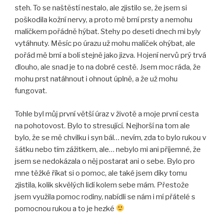
steh. To se naštěstí nestalo, ale zjistilo se, že jsem si
poškodila kožní nervy, a proto mě brní prsty a nemohu
malíčkem pořádně hýbat. Stehy po deseti dnech mi byly
vytáhnuty. Měsíc po úrazu už mohu malíček ohýbat, ale
pořád mě brní a bolí stejně jako jizva. Hojení nervů prý trvá
dlouho, ale snad je to na dobré cestě. Jsem moc ráda, že
mohu prst natáhnout i ohnout úplně, a že už mohu
fungovat.
Tohle byl můj první větší úraz v životě a moje první cesta
na pohotovost. Bylo to stresující. Nejhorší na tom ale
bylo, že se mě chvilku i syn bál… nevím, zda to bylo rukou v
šátku nebo tím zážitkem, ale… nebylo mi ani příjemné, že
jsem se nedokázala o něj postarat ani o sebe. Bylo pro
mne těžké říkat si o pomoc, ale také jsem díky tomu
zjistila, kolik skvělých lidí kolem sebe mám. Přestože
jsem využila pomoc rodiny, nabídli se nám i mí přátelé s
pomocnou rukou a to je hezké